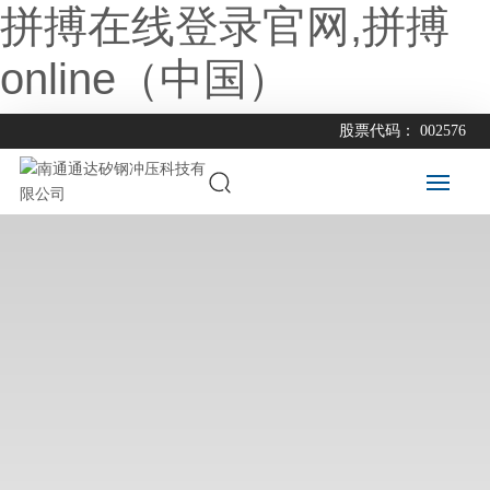
拼搏在线登录官网,拼搏
online（中国）
股票代码： 002576
拼
搏
在
线
登
录
官
网,
拼
搏
ON